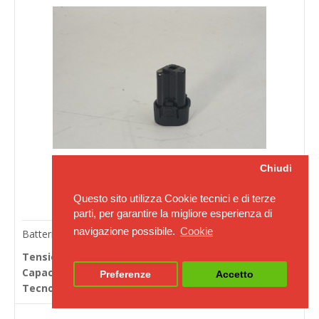
Chiudi
Questo sito utilizza Cookie tecnici e di terze
parti, per garantire la migliore esperienza di
navigazione possibile.
Cookie
Batterie per avvitatori Makita ZT03503000
Tensione in Volts:
10.8
Capacità Ah (20h):
1.5
Preferenze
Accetto
Tecnologia:
Litio