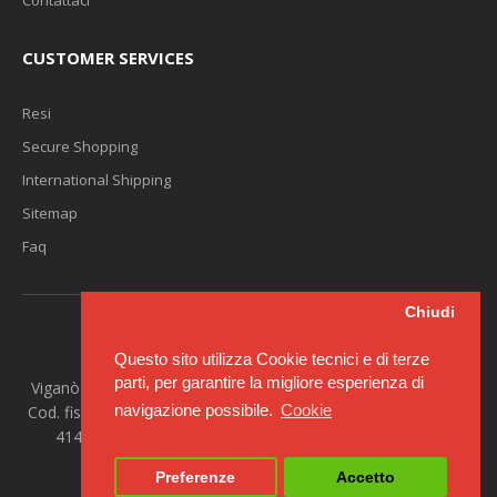
Contattaci
CUSTOMER SERVICES
Resi
Secure Shopping
International Shipping
Sitemap
Faq
Chiudi
Questo sito utilizza Cookie tecnici e di terze
parti, per garantire la migliore esperienza di
Viganò Srl - Sede legale: Via R. Ceccardi 3/5 - 16100 Genova -
navigazione possibile.
Cookie
Cod. fisc. e Reg. Imprese Genova 01509520993 R.E.A. Genova
414826 - Partita IVA IT01509520993 - Capitale sociale
10.000,00 euro i.v.
Preferenze
Accetto