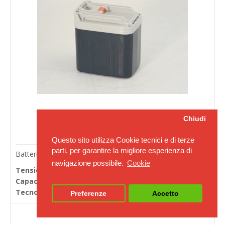
Chiudi
Questo sito utilizza Cookie tecnici e di terze
parti, per garantire la migliore esperienza di
Batterie per avvitatori Makita ZT03402030
navigazione possibile.
Cookie
Tensione in Volts:
24
Capacità Ah (20h):
3.0
Tecnologia:
NiMH
Preferenze
Accetto