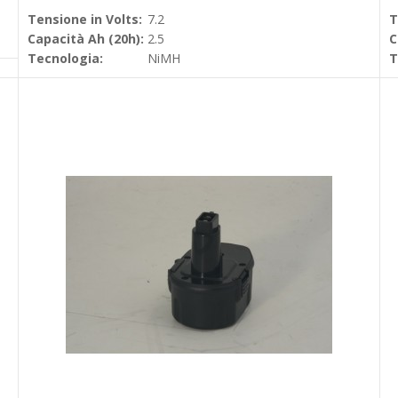
Tensione in Volts:
7.2
T
Capacità Ah (20h):
2.5
C
Tecnologia:
NiMH
T