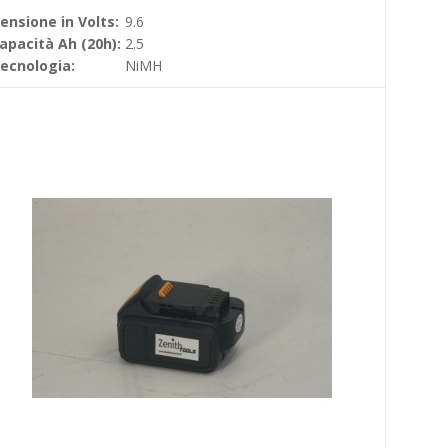
ensione in Volts:
9.6
apacità Ah (20h):
2.5
ecnologia:
NiMH