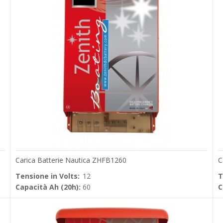
Carica Batterie Nautica ZHFB1260
C
Tensione in Volts:
12
T
Capacità Ah (20h):
60
C