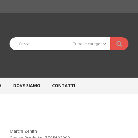
A
DOVE SIAMO
CONTATTI
Marchi
Zenith
Codice Prodotto:
ZT05603000