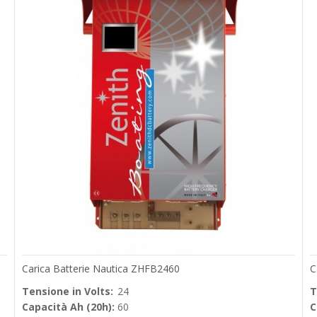
Carica Batterie Nautica ZHFB2460
C
Tensione in Volts:
24
T
Capacità Ah (20h):
60
C