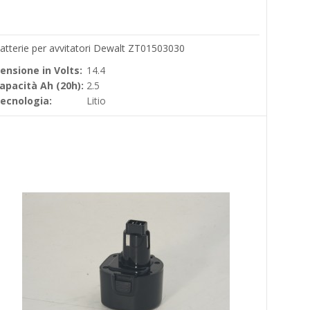
atterie per avvitatori Dewalt ZT01503030
ensione in Volts:
14.4
apacità Ah (20h):
2.5
ecnologia:
Litio