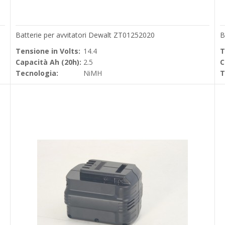
Batterie per avvitatori Dewalt ZT01252020
B
Tensione in Volts:
14.4
T
Capacità Ah (20h):
2.5
C
Tecnologia:
NiMH
T