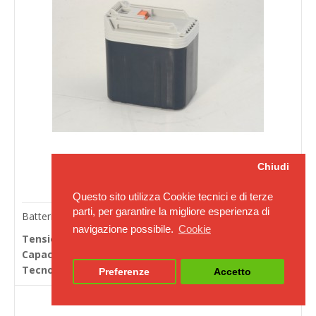
Chiudi
Questo sito utilizza Cookie tecnici e di terze
parti, per garantire la migliore esperienza di
Batterie per avvitatori Makita ZT03402030
navigazione possibile.
Cookie
Tensione in Volts:
24
Capacità Ah (20h):
3.0
Tecnologia:
NiMH
Preferenze
Accetto