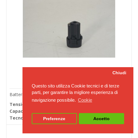
Chiudi
Questo sito utilizza Cookie tecnici e di terze
parti, per garantire la migliore esperienza di
Batterie per avvitatori Makita ZT03503000
navigazione possibile.
Cookie
Tensione in Volts:
10.8
Capacità Ah (20h):
1.5
Tecnologia:
Litio
Preferenze
Accetto