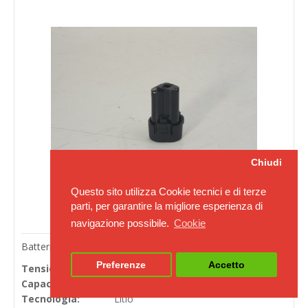
Chiudi
Questo sito utilizza Cookie tecnici e di terze
parti, per garantire la migliore esperienza di
navigazione possibile.
Cookie
Batterie per avvitatori Makita ZT03503000
Preferenze
Accetto
Tensione in Volts:
10.8
Capacità Ah (20h):
1.5
Tecnologia:
Litio